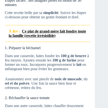
Étapes faciles : des lasagnes prêtes en moins de 30
minutes
Cette recette brille par sa
simplicité
. Suivez les étapes
ci-dessous pour obtenir un gratin fondant et doré.
À lire :
Ce plat de grand-mère fait fondre toute
la famille (recette irrésistible)
1. Préparer la béchamel
Dans une casserole, faites fondre les
100 g de beurre
à
feu moyen. Ajoutez ensuite les
100 g de farine
pour
former un roux. Incorporez progressivement le
lait
en
mélangeant bien pour éviter les grumeaux.
Assaisonnez avec une pincée de
noix de muscade
, du
sel et du poivre
. Une fois la sauce bien lisse et
crémeuse, retirez du feu.
2. Réchauffer la sauce tomate
Dans une autre casserole, faites chauffer doucement